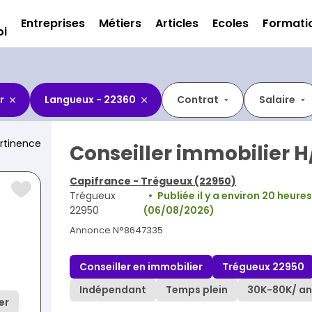
Entreprises
Métiers
Articles
Ecoles
Formati
oi
r
Langueux - 22360
Contrat
Salaire
rtinence
Conseiller immobilier H
Capifrance - Trégueux (22950)
Trégueux
Publiée il y a environ 20 heures
22950
(06/08/2026)
Annonce N°8647335
Conseiller en immobilier
Trégueux 22950
Indépendant
Temps plein
30K
-
80K
/ an
er