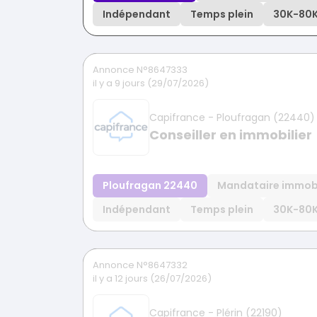
Indépendant
Temps plein
30K
-
80
Annonce N°8647333
il y a 9 jours (29/07/2026)
Capifrance - Ploufragan (22440)
Conseiller en immobilier
Ploufragan 22440
Mandataire immobi
Indépendant
Temps plein
30K
-
80
Annonce N°8647332
il y a 12 jours (26/07/2026)
Capifrance - Plérin (22190)