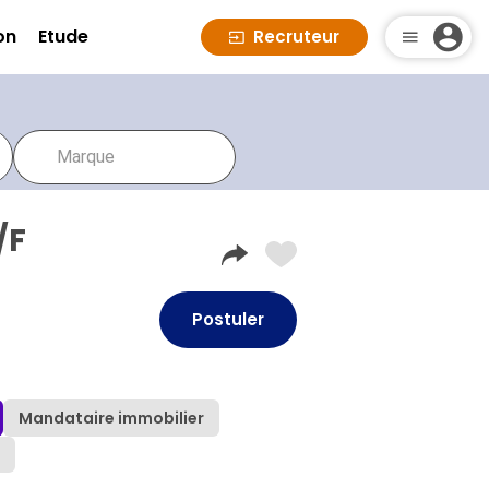
on
Etude
Recruteur
/F
Postuler
Mandataire immobilier