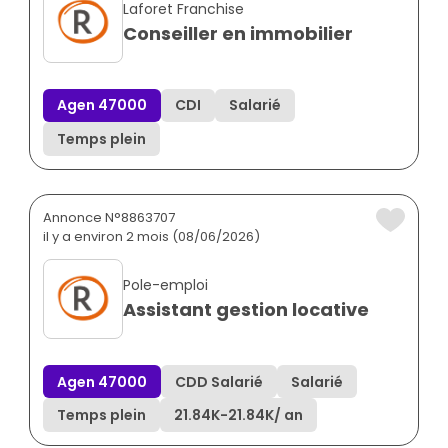
Laforet Franchise
Conseiller en immobilier
Agen 47000
CDI
Salarié
Temps plein
Annonce N°8863707
il y a environ 2 mois (08/06/2026)
Pole-emploi
Assistant gestion locative
Agen 47000
CDD Salarié
Salarié
Temps plein
21.84K
-
21.84K
/ an