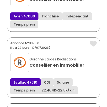
Agen 47000
Franchisé
Indépendant
Temps plein
Annonce N°8871116
il y a 27 jours (10/07/2026)
Garonne Etudes Realisations
Conseiller en immobilier
Estillac 47310
CDI
Salarié
Temps plein
22.404K
-
22.8K
/ an