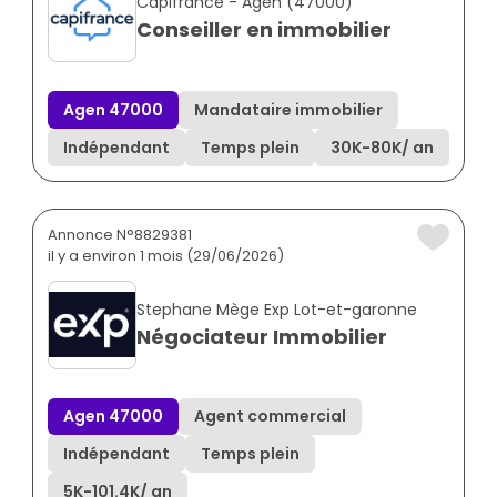
Capifrance - Agen (47000)
Conseiller en immobilier
Agen 47000
Mandataire immobilier
Indépendant
Temps plein
30K
-
80K
/ an
Annonce N°8829381
il y a environ 1 mois (29/06/2026)
Stephane Mège Exp Lot-et-garonne
Négociateur Immobilier
Agen 47000
Agent commercial
Indépendant
Temps plein
5K
-
101.4K
/ an