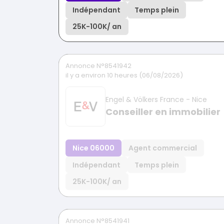
Indépendant
Temps plein
25K
-
100K
/ an
Annonce N°8541942
il y a environ 10 heures (06/08/2026)
Engel & Völkers France - Nice
Conseiller en immobilier
Nice 06000
Agent commercial
Indépendant
Temps plein
25K
-
100K
/ an
Annonce N°8541941