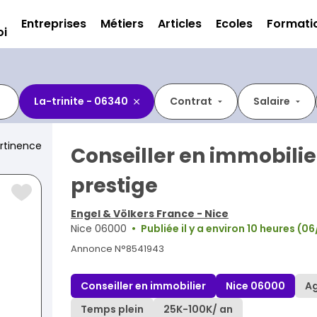
Entreprises
Métiers
Articles
Ecoles
Formati
oi
La-trinite - 06340
Contrat
Salaire
rtinence
Conseiller en immobilie
prestige
Engel & Völkers France - Nice
Nice 06000
Publiée il y a environ 10 heures (
Annonce N°8541943
Conseiller en immobilier
Nice 06000
A
Temps plein
25K
-
100K
/ an