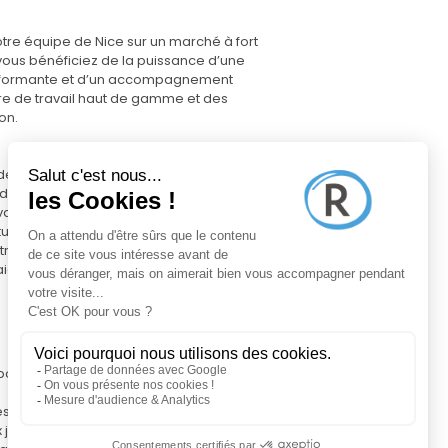
otre équipe de Nice sur un marché à fort
 vous bénéficiez de la puissance d’une
performante et d’un accompagnement
dre de travail haut de gamme et des
on.
e de renommée internationale
dial vous donnent accès à des prospects
valeur
unités de gains attrayantes
tre expérience
 aident dans la commercialisation des
ortunités spécifiques à votre secteur
s de qualité pour vos clients
 jusqu'à la finalisation de la transaction