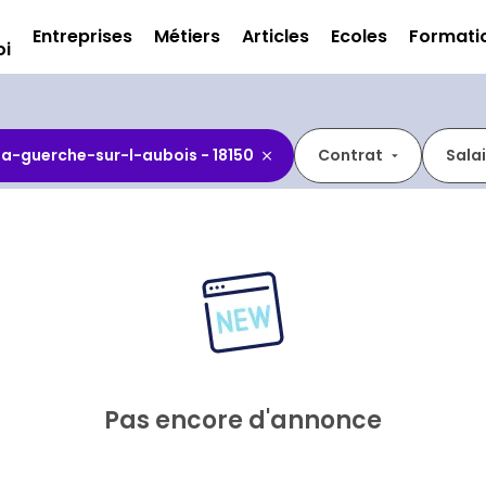
Entreprises
Métiers
Articles
Ecoles
Formati
oi
La-guerche-sur-l-aubois - 18150
Contrat
Sala
Pas encore d'annonce