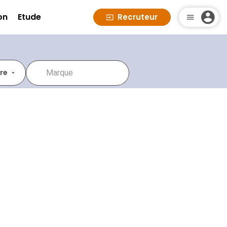
on
Etude
Recruteur
ire