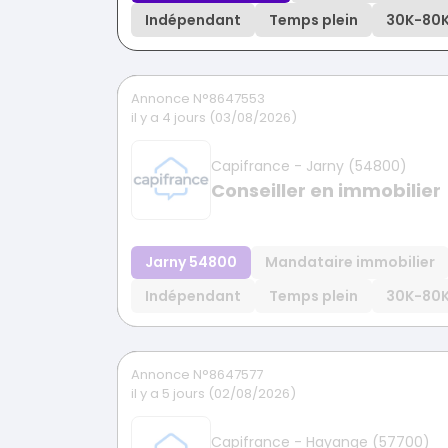
Indépendant
Temps plein
30K
-
80
Annonce N°8647553
il y a 4 jours (03/08/2026)
Capifrance - Jarny (54800)
Conseiller en immobilier
Jarny 54800
Mandataire immobilier
Indépendant
Temps plein
30K
-
80
Annonce N°8647577
il y a 5 jours (02/08/2026)
Capifrance - Hayange (57700)