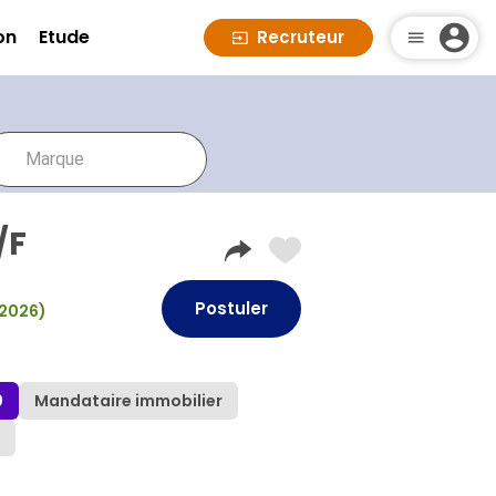
on
Etude
Recruteur
/F
Postuler
/2026)
0
Mandataire immobilier