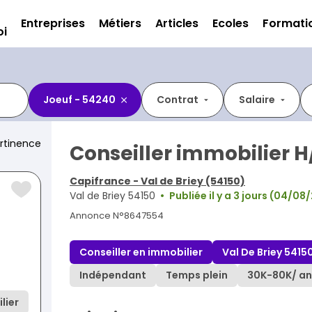
Entreprises
Métiers
Articles
Ecoles
Formati
oi
Joeuf - 54240
Contrat
Salaire
rtinence
Conseiller immobilier H
Capifrance - Val de Briey (54150)
Val de Briey 54150
Publiée il y a 3 jours (04/08
Annonce N°8647554
Conseiller en immobilier
Val De Briey 5415
Indépendant
Temps plein
30K
-
80K
/ an
lier