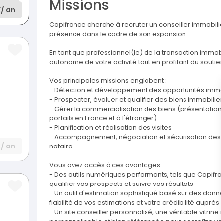
Missions
K
/ an
Capifrance cherche à recruter un conseiller immobil
présence dans le cadre de son expansion.
En tant que professionnel(le) de la transaction immob
autonome de votre activité tout en profitant du soutie
Vos principales missions englobent :
- Détection et développement des opportunités immob
- Prospecter, évaluer et qualifier des biens immobilie
- Gérer la commercialisation des biens (présentation,
portails en France et à l'étranger)
- Planification et réalisation des visites
- Accompagnement, négociation et sécurisation des t
K
/ an
notaire
Vous avez accès à ces avantages :
- Des outils numériques performants, tels que Capifran
qualifier vos prospects et suivre vos résultats
- Un outil d'estimation sophistiqué basé sur des don
fiabilité de vos estimations et votre crédibilité aupr
- Un site conseiller personnalisé, une véritable vitr