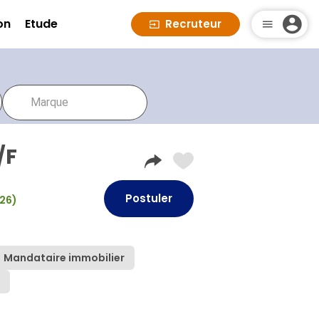
on
Etude
Recruteur
/F
Postuler
026)
Mandataire immobilier