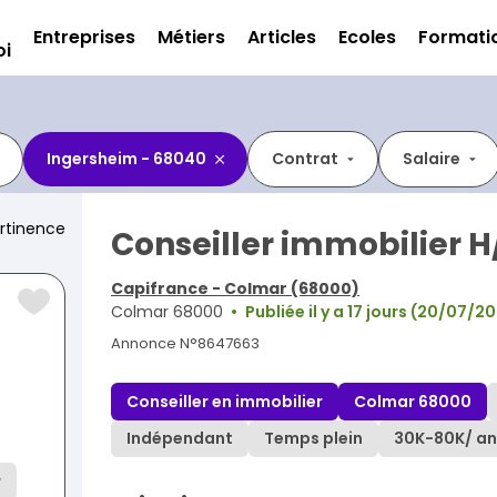
Entreprises
Métiers
Articles
Ecoles
Formati
oi
Ingersheim - 68040
Contrat
Salaire
rtinence
Conseiller immobilier H
Capifrance - Colmar (68000)
Colmar 68000
Publiée il y a 17 jours (20/07/2
Annonce N°8647663
Conseiller en immobilier
Colmar 68000
Indépendant
Temps plein
30K
-
80K
/ an
r