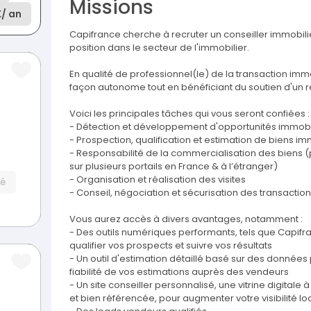
Missions
K
/ an
Capifrance cherche à recruter un conseiller immobili
position dans le secteur de l'immobilier.
En qualité de professionnel(le) de la transaction immo
façon autonome tout en bénéficiant du soutien d'un r
Voici les principales tâches qui vous seront confiées :
- Détection et développement d'opportunités immobil
- Prospection, qualification et estimation de biens im
- Responsabilité de la commercialisation des biens (p
sur plusieurs portails en France & à l’étranger)
- Organisation et réalisation des visites
sé
- Conseil, négociation et sécurisation des transaction
Vous aurez accès à divers avantages, notamment :
- Des outils numériques performants, tels que Capifran
qualifier vos prospects et suivre vos résultats
- Un outil d'estimation détaillé basé sur des donnée
fiabilité de vos estimations auprès des vendeurs
- Un site conseiller personnalisé, une vitrine digital
et bien référencée, pour augmenter votre visibilité loc