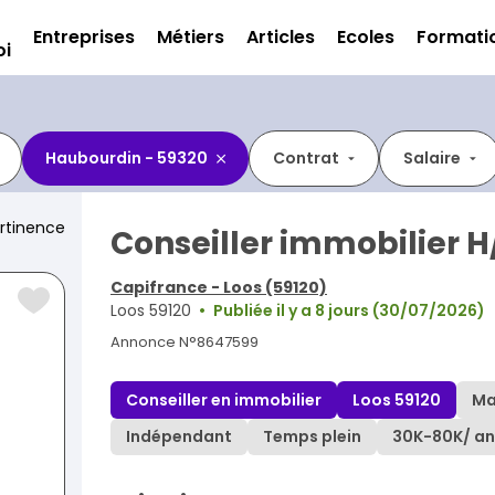
Entreprises
Métiers
Articles
Ecoles
Formati
oi
Haubourdin - 59320
Contrat
Salaire
rtinence
Conseiller immobilier H
Capifrance - Loos (59120)
Loos 59120
Publiée il y a 8 jours (30/07/2026)
Annonce N°8647599
Conseiller en immobilier
Loos 59120
Ma
Indépendant
Temps plein
30K
-
80K
/ an