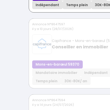
Indépendant
Temps plein
30K
-
80
Annonce N°8647597
il y a 10 jours (28/07/2026)
Capifrance - Mons-en-barœul (
Conseiller en immobilier
Mons-en-barœul 59370
Mandataire immobilier
Indépendant
Temps plein
30K
-
80K
/ an
Annonce N°8647594
il y a 14 jours (24/07/2026)