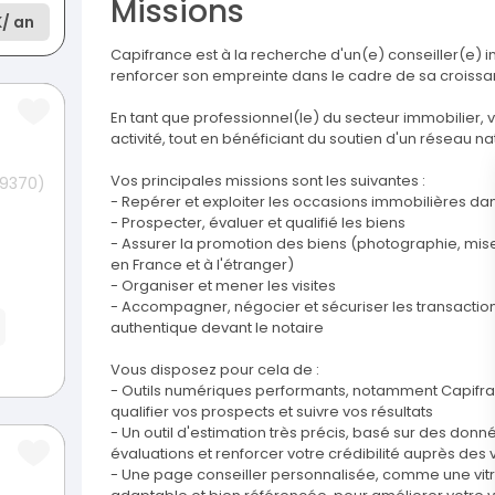
Missions
K
/ an
Capifrance est à la recherche d'un(e) conseiller(e)
renforcer son empreinte dans le cadre de sa croissa
En tant que professionnel(le) du secteur immobilier
activité, tout en bénéficiant du soutien d'un réseau na
Vos principales missions sont les suivantes :
59370)
- Repérer et exploiter les occasions immobilières dan
- Prospecter, évaluer et qualifié les biens
- Assurer la promotion des biens (photographie, mise e
en France et à l'étranger)
- Organiser et mener les visites
- Accompagner, négocier et sécuriser les transactions
authentique devant le notaire
Vous disposez pour cela de :
- Outils numériques performants, notamment Capifranc
qualifier vos prospects et suivre vos résultats
- Un outil d'estimation très précis, basé sur des don
évaluations et renforcer votre crédibilité auprès des
- Une page conseiller personnalisée, comme une vitr