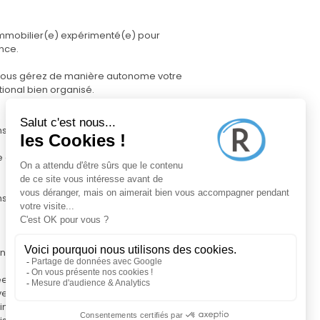
 immobilier(e) expérimenté(e) pour
nce.
, vous gérez de manière autonome votre
tional bien organisé.
s votre zone d'intervention
n valeur, diffusion sur plusieurs portails
 jusqu'à la signature de l'acte
e Pro, pour gérer votre activité,
nées fines du marché, pour sécuriser vos
 vendeurs
ine digitale à votre nom, entièrement