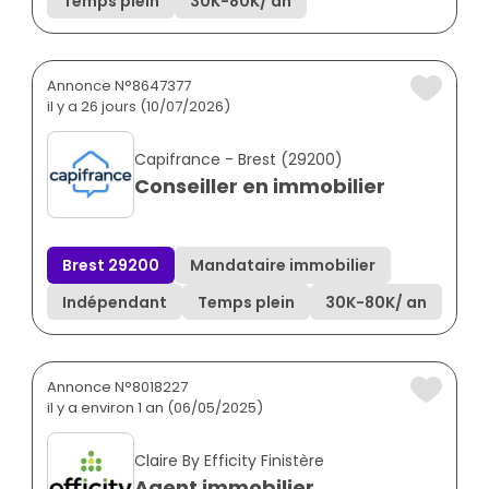
Temps plein
30K
-
80K
/ an
Annonce N°8647377
il y a 26 jours (10/07/2026)
Capifrance - Brest (29200)
Conseiller en immobilier
Brest 29200
Mandataire immobilier
Indépendant
Temps plein
30K
-
80K
/ an
Annonce N°8018227
il y a environ 1 an (06/05/2025)
Claire By Efficity Finistère
Agent immobilier