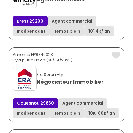
Brest 29200
Agent commercial
Indépendant
Temps plein
101.4K
/ an
Annonce N°6840023
il y a plus d’un an (28/04/2025)
Era Sereni-ty
Négociateur Immobilier
Gouesnou 29850
Agent commercial
Indépendant
Temps plein
10K
-
80K
/ an