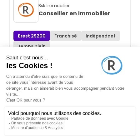
Bsk Immobilier
Conseiller en immobilier
Brest 29200
Franchisé
Indépendant
Temps plein
Annonce N°8858741
il y a 5 mois (26/02/2026)
Pole-emploi
Négociateur Immobilier
Brest 29200
CDI
Salarié
Temps plein