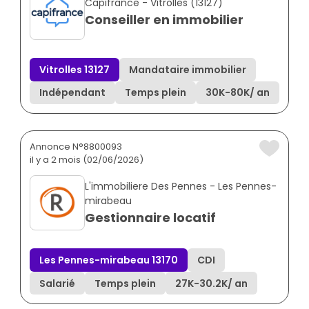
Capifrance - Vitrolles (13127)
Conseiller en immobilier
Vitrolles 13127
Mandataire immobilier
Indépendant
Temps plein
30K
-
80K
/ an
Annonce N°8800093
il y a 2 mois (02/06/2026)
L'immobiliere Des Pennes - Les Pennes-
mirabeau
Gestionnaire locatif
Les Pennes-mirabeau 13170
CDI
Salarié
Temps plein
27K
-
30.2K
/ an