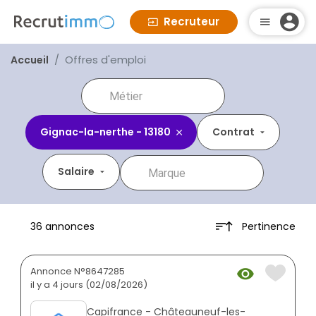
Recruteur
Offres d'emploi
Accueil
Gignac-la-nerthe - 13180
Contrat
Salaire
Pertinence
36 annonces
Annonce N°8647285
il y a 4 jours (02/08/2026)
Capifrance - Châteauneuf-les-