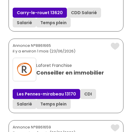
Carry-le-rouet 13620
CDD Salarié
Salarié
Temps plein
Annonce N°8861665
il y a environ 1 mois (23/06/2026)
Laforet Franchise
Conseiller en immobilier
Les Pennes-mirabeau 13170
CDI
Salarié
Temps plein
Annonce N°8861659