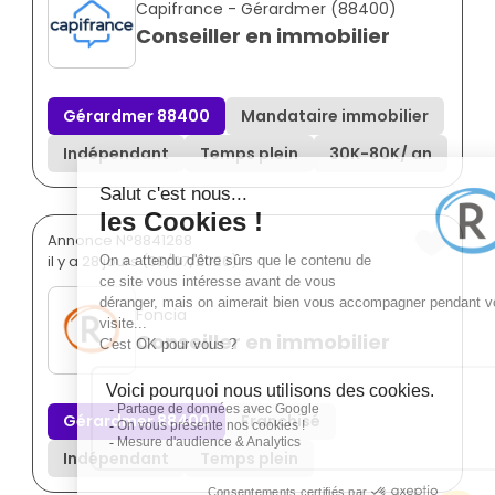
Capifrance - Gérardmer (88400)
Conseiller en immobilier
Gérardmer 88400
Mandataire immobilier
Indépendant
Temps plein
30K
-
80K
/ an
Annonce N°8841268
il y a 28 jours (08/07/2026)
Foncia
Conseiller en immobilier
Gérardmer 88400
Franchisé
Indépendant
Temps plein