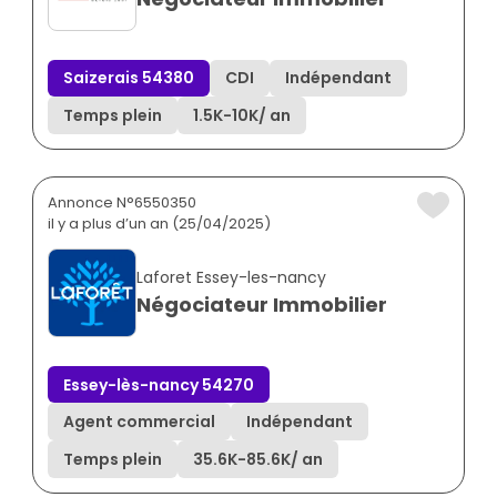
Saizerais 54380
CDI
Indépendant
Temps plein
1.5K
-
10K
/ an
Annonce N°6550350
il y a plus d’un an (25/04/2025)
Laforet Essey-les-nancy
Négociateur Immobilier
Essey-lès-nancy 54270
Agent commercial
Indépendant
Temps plein
35.6K
-
85.6K
/ an