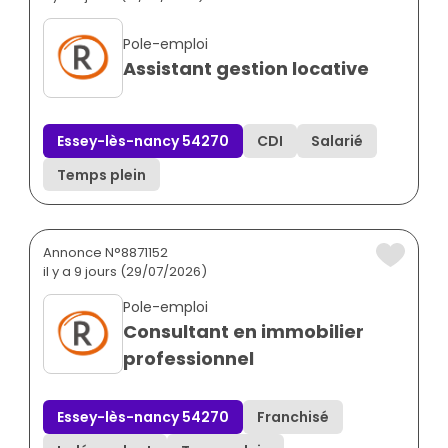
Pole-emploi
Assistant gestion locative
Essey-lès-nancy 54270
CDI
Salarié
Temps plein
Annonce N°8871152
il y a 9 jours (29/07/2026)
Pole-emploi
Consultant en immobilier
professionnel
Essey-lès-nancy 54270
Franchisé