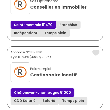
Sas Optimhome
Conseiller en immobilier
Saint-memmie 51470
Franchisé
Indépendant
Temps plein
Annonce N°8871836
il y a 8 jours (30/07/2026)
Pole-emploi
Gestionnaire locatif
Châlons-en-champagne 51000
CDD Salarié
Salarié
Temps plein