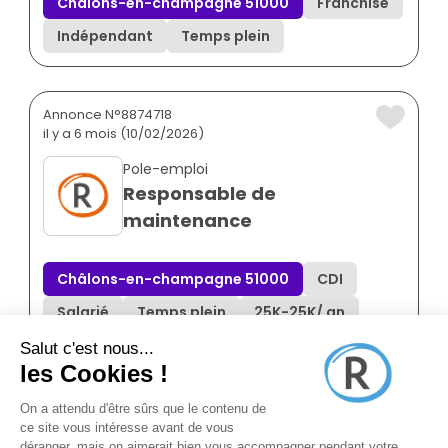
Châlons-en-champagne 51000
Franchisé
Indépendant
Temps plein
Annonce N°8874718
il y a 6 mois (10/02/2026)
Pole-emploi
Responsable de
maintenance
Châlons-en-champagne 51000
CDI
Salarié
Temps plein
25K
-
25K
/ an
Annonce N°8874169
il y a 9 mois (11/11/2025)