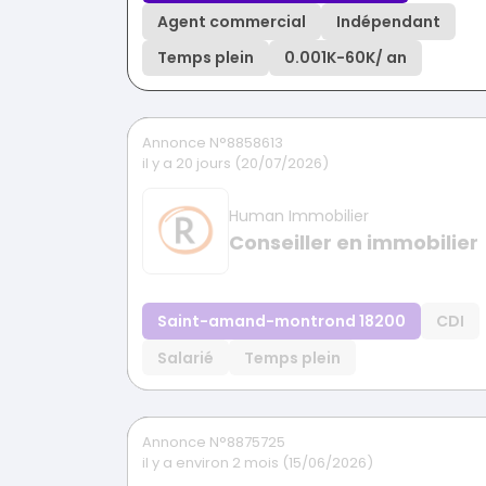
Agent commercial
Indépendant
Temps plein
0.001K
-
60K
/ an
Annonce N°8858613
il y a 20 jours (20/07/2026)
Human Immobilier
Conseiller en immobilier
Saint-amand-montrond 18200
CDI
Salarié
Temps plein
Annonce N°8875725
il y a environ 2 mois (15/06/2026)