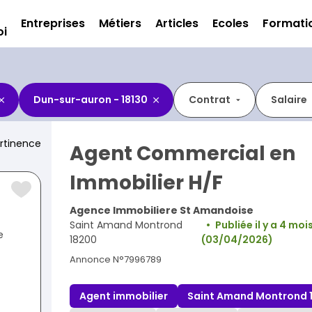
Entreprises
Métiers
Articles
Ecoles
Formati
oi
Dun-sur-auron - 18130
Contrat
Salaire
rtinence
Agent Commercial en
Immobilier H/F
Agence Immobiliere St Amandoise
Saint Amand Montrond
Publiée il y a 4 moi
e
18200
(03/04/2026)
Annonce N°7996789
Agent immobilier
Saint Amand Montrond 