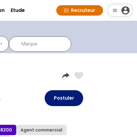
on
Etude
Recruteur
Postuler
s
18200
Agent commercial