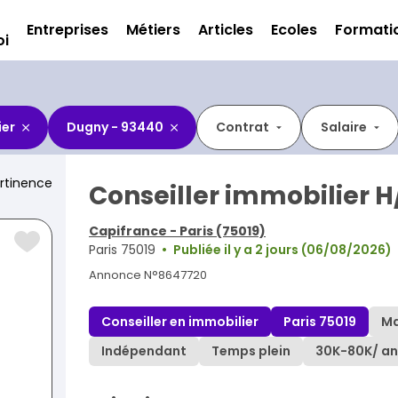
Entreprises
Métiers
Articles
Ecoles
Formati
oi
ier
Dugny - 93440
Contrat
Salaire
rtinence
Conseiller immobilier H
Capifrance - Paris (75019)
Paris 75019
Publiée il y a 2 jours (06/08/2026)
Annonce N°8647720
Conseiller en immobilier
Paris 75019
Ma
Indépendant
Temps plein
30K
-
80K
/ an