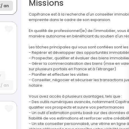
Missions
K
/ an
Capifrance est à la recherche d'un conseiller immobi
empreinte dans le cadre de son expansion.
En qualité de professionnel(le) de l'immobilier, vous 
manière autonome en bénéficiant du soutien d'un rés
Les tâches principales qui vous sont confiées sont les 
- Repérer et développer des opportunités immobilièr
- Prospecter, qualifier et évaluer des biens immobilie
- Gérer la commercialisation des biens (mise en vale
sur plusieurs portails en France et à l'étranger)
- Planifier et effectuer les visites
r
- Conseiller, négocier et sécuriser les transactions ju
K
/ an
notaire
Vous avez accès à plusieurs avantages, tels que :
- Des outils numériques avancés, notamment Capifranc
qualifier vos prospects et suivre vos performances
- Un outil d'estimation pointu basé sur des données 
fiabilité de vos estimations et renforcer votre crédib
- Un site conseiller personnalisé, une vitrine en lig