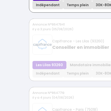
Indépendant
Temps plein
30K
-
80
Annonce N°8647941
il y a 3 jours (05/08/2026)
Capifrance - Les Lilas (93260)
Conseiller en immobilier
Les Lilas 93260
Mandataire immobilie
Indépendant
Temps plein
30K
-
80
Annonce N°8647719
il y a 4 jours (04/08/2026)
Capifrance - Paris (75018)