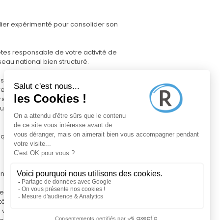
lier expérimenté pour consolider son
êtes responsable de votre activité de
eau national bien structuré.
suivantes :
es dans votre secteur
rs
ur, reportage photographique, diffusion
squ'à la signature du contrat chez le
e Pro, pour gérer votre activité,
de marché précises pour garantir la
ilité auprès des vendeurs
ne à votre nom entièrement personnalisable