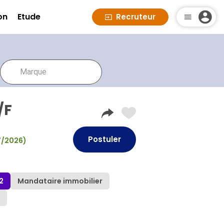
on
Etude
Recruteur
/F
Postuler
07/2026)
2
Mandataire immobilier