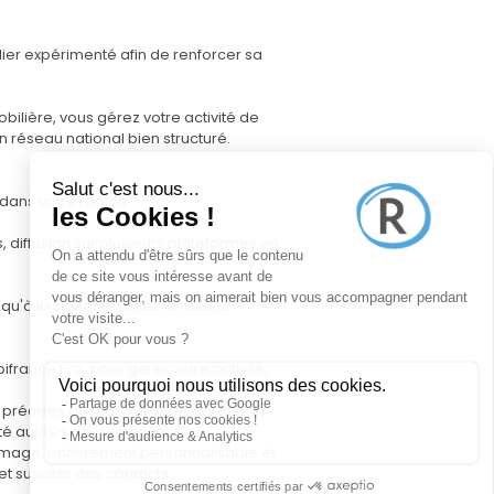
lier expérimenté afin de renforcer sa
bilière, vous gérez votre activité de
 réseau national bien structuré.
 dans votre région
, diffusion sur plusieurs plateformes en
squ'à la signature chez le notaire
rance Pro, pour gérer votre activité,
 précises du marché, pour garantir la
ilité auprès des vendeurs
e image, entièrement personnalisable et
 et susciter des contacts