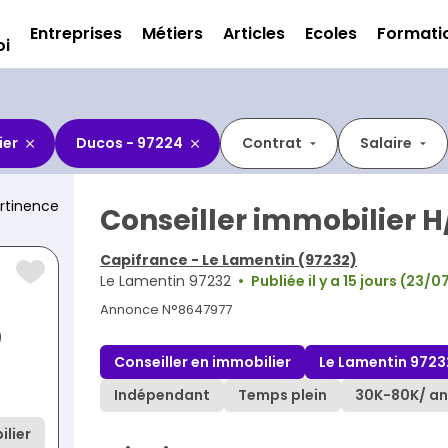
Entreprises
Métiers
Articles
Ecoles
Formati
oi
ier
Ducos - 97224
Contrat
Salaire
rtinence
Conseiller immobilier H
Capifrance - Le Lamentin (97232)
Le Lamentin 97232
Publiée il y a 15 jours (23/
Annonce N°8647977
)
Conseiller en immobilier
Le Lamentin 9723
Indépendant
Temps plein
30K
-
80K
/ an
lier