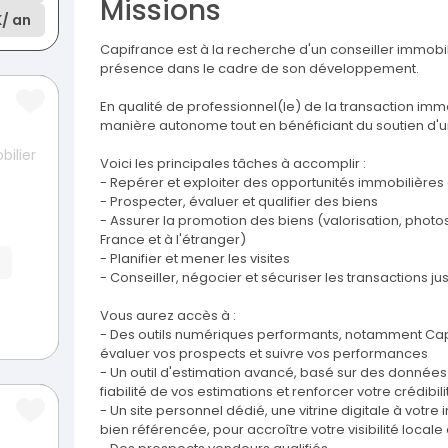
Missions
K
/ an
Capifrance est à la recherche d'un conseiller immobi
présence dans le cadre de son développement.
En qualité de professionnel(le) de la transaction immo
manière autonome tout en bénéficiant du soutien d'un
bilier
Voici les principales tâches à accomplir :
- Repérer et exploiter des opportunités immobilières
- Prospecter, évaluer et qualifier des biens
- Assurer la promotion des biens (valorisation, photos
France et à l'étranger)
- Planifier et mener les visites
- Conseiller, négocier et sécuriser les transactions ju
Vous aurez accès à :
- Des outils numériques performants, notamment Capif
évaluer vos prospects et suivre vos performances
- Un outil d'estimation avancé, basé sur des données
fiabilité de vos estimations et renforcer votre crédib
- Un site personnel dédié, une vitrine digitale à votr
bien référencée, pour accroître votre visibilité locale