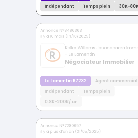
Indépendant
Temps plein
30K
-
80
Annonce N°8486363
il y a 10 mois (14/10/2025)
Keller Williams Jouanacaera Immo
- Le Lamentin
Négociateur Immobilier
Le Lamentin 97232
Agent commercial
Indépendant
Temps plein
0.8K
-
200K
/ an
Annonce N°7280657
il y a plus d’un an (01/05/2025)