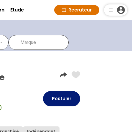
on
Etude
Recruteur
re
Postuler
)
ranchisé
Indépendant