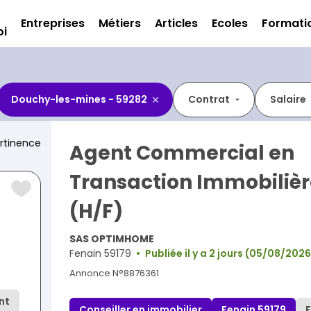
Entreprises
Métiers
Articles
Ecoles
Formati
oi
Douchy-les-mines - 59282
Contrat
Salaire
rtinence
Agent Commercial en
Transaction Immobiliè
(H/F)
SAS OPTIMHOME
Fenain 59179
Publiée il y a 2 jours (05/08/2026
Annonce N°8876361
nt
Conseiller en immobilier
Fenain 59179
F