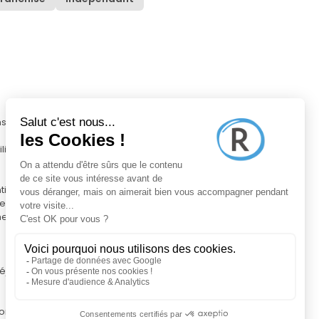
s !
ier Développer votre portefeuille en
tiels
e notaire
erciaux en immobilier
jà dans l'immobilier, ce qui compte c'est
ons pour développer vos compétences