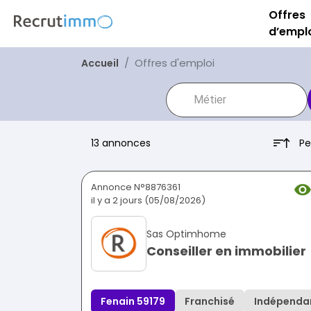
Offres
d’empl
Offres d'emploi
Accueil
Pe
13 annonces
Annonce N°8876361
il y a 2 jours (05/08/2026)
Sas Optimhome
Conseiller en immobilier
Fenain 59179
Franchisé
Indépenda