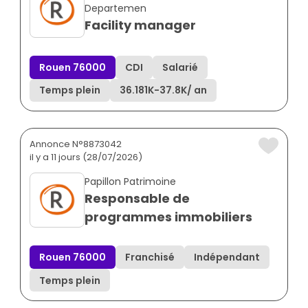
Departemen
Facility manager
Rouen 76000
CDI
Salarié
Temps plein
36.181K
-
37.8K
/ an
Annonce N°8873042
il y a 11 jours (28/07/2026)
Papillon Patrimoine
Responsable de
programmes immobiliers
Rouen 76000
Franchisé
Indépendant
Temps plein