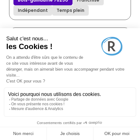
Indépendant
Temps plein
Annonce N°8870064
il y a 11 jours (28/07/2026)
Pole-emploi
Consultant en immobilier
professionnel
Barentin 76360
Franchisé
Indépendant
Temps plein
Annonce N°8870063
il y a 11 jours (28/07/2026)
Pole-emploi