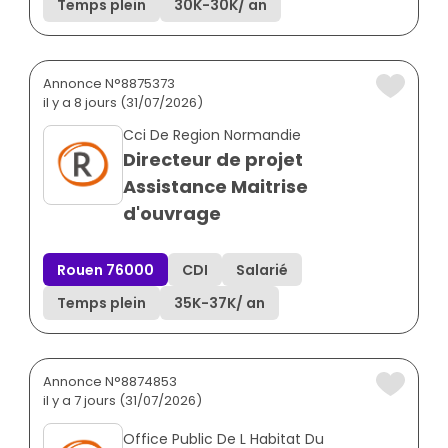
Temps plein
30K
-
30K
/ an
Annonce N°8875373
il y a 8 jours (31/07/2026)
Cci De Region Normandie
Directeur de projet
Assistance Maitrise
d'ouvrage
Rouen 76000
CDI
Salarié
Temps plein
35K
-
37K
/ an
Annonce N°8874853
il y a 7 jours (31/07/2026)
Office Public De L Habitat Du