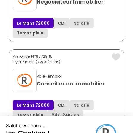
Négociateur Immobilier
Le Mans 72000
CDI
Salarié
Temps plein
Annonce N°8872948
il y a 7 mois (22/01/2026)
Pole-emploi
Conseiller en immobilier
Le Mans 72000
CDI
Salarié
Temps plein
24K
-
24K
/ an