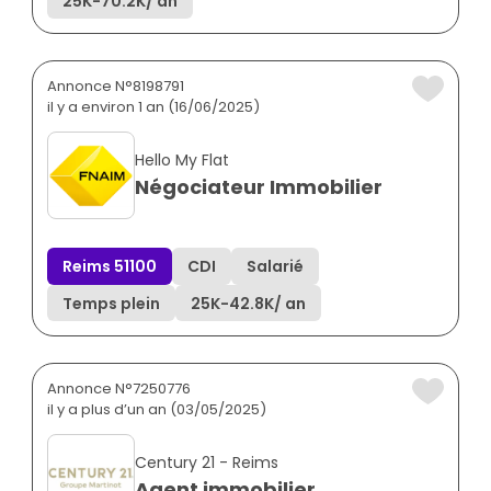
25K
-
70.2K
/ an
Annonce N°8198791
il y a environ 1 an (16/06/2025)
Hello My Flat
Négociateur Immobilier
Reims 51100
CDI
Salarié
Temps plein
25K
-
42.8K
/ an
Annonce N°7250776
il y a plus d’un an (03/05/2025)
Century 21 - Reims
Agent immobilier