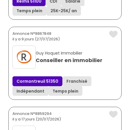
Reims 51100
CDI
Salarié
Temps plein
25K
-
25K
/ an
Annonce N°8867848
il y a 9 jours (27/07/2026)
Guy Hoquet Immobilier
Conseiller en immobilier
Cormontreuil 51350
Franchisé
Indépendant
Temps plein
Annonce N°8859294
il y a 17 jours (20/07/2026)