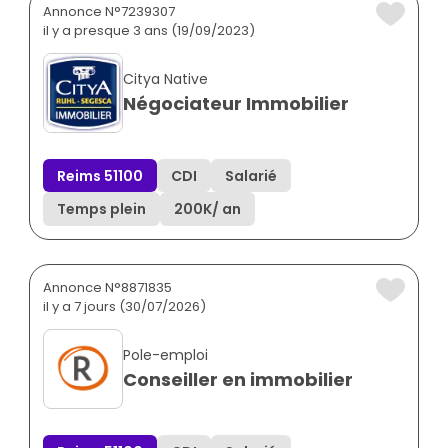
Annonce N°7239307
il y a presque 3 ans (19/09/2023)
Citya Native
Négociateur Immobilier
Reims 51100
CDI
Salarié
Temps plein
200K
/ an
Annonce N°8871835
il y a 7 jours (30/07/2026)
Pole-emploi
Conseiller en immobilier