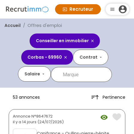
Recruteur
Offres d'emploi
Accueil
Conseiller en immobilier
Corbas - 69960
Contrat
Salaire
Pertinence
53 annonces
Annonce N°8647672
il y a 14 jours (24/07/2026)
Capifrance - Oullins-pierre-bénite