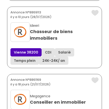
Annonce N°8869113
il y a 10 jours (28/07/2026)
Ideeri
Chasseur de biens
immobiliers
Vienne 38200
CDI
Salarié
Temps plein
24K
-
24K
/ an
Annonce N°8861169
il y a 18 jours (21/07/2026)
Megagence
Conseiller en immobilier