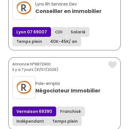
Lynx Rh Services Dev
Conseiller en immobilier
Lyon 07 69007
CDI
Salarié
Temps plein
40K
-
45K
/ an
Annonce N°8872900
il y a 7 jours (31/07/2026)
Pole-emploi
Négociateur Immobilier
Vernaison 69390
Franchisé
Indépendant
Temps plein