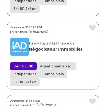
Indépendant
Temps plein
5K
-
101.2K
/ an
Annonce N°8694724
il y a 5 mois (16/03/2026)
Fanny Fayard Iad France 69
Négociateur Immobilier
Lyon 69600
Agent commercial
Indépendant
Temps plein
5K
-
101.2K
/ an
Annonce N°6531031
il y a environ 1 an (21/05/2025)