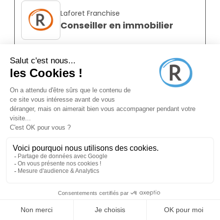
Laforet Franchise
Conseiller en immobilier
Saint-priest 69800
CDI
Salarié
Temps plein
Annonce N°8862624
il y a environ 2 mois (23/06/2026)
Laforet Franchise
Conseiller en immobilier
Oullins 69600
CDI
Salarié
Temps plein