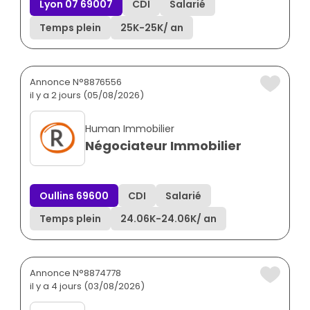
Lyon 07 69007
CDI
Salarié
Temps plein
25K
-
25K
/ an
Annonce N°8876556
il y a 2 jours (05/08/2026)
Human Immobilier
Négociateur Immobilier
Oullins 69600
CDI
Salarié
Temps plein
24.06K
-
24.06K
/ an
Annonce N°8874778
il y a 4 jours (03/08/2026)