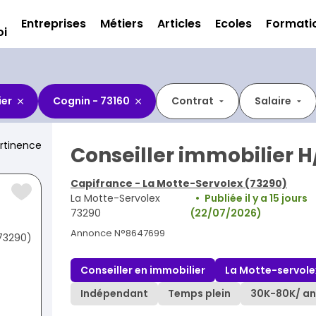
Entreprises
Métiers
Articles
Ecoles
Formati
oi
ier
Cognin - 73160
Contrat
Salaire
rtinence
Conseiller immobilier H
Capifrance - La Motte-Servolex (73290)
La Motte-Servolex
Publiée il y a 15 jours
73290
(22/07/2026)
Annonce N°8647699
(73290)
Conseiller en immobilier
La Motte-servole
Indépendant
Temps plein
30K
-
80K
/ an