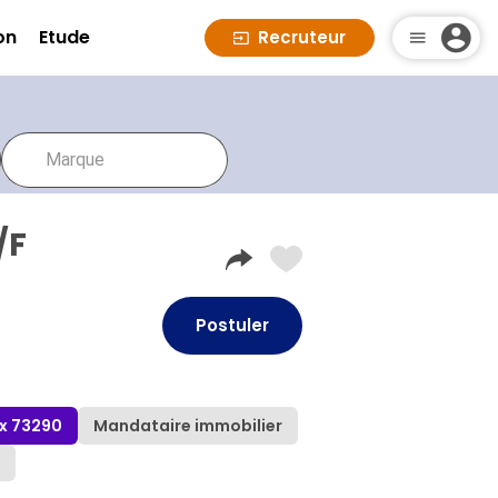
on
Etude
Recruteur
/F
Postuler
x 73290
Mandataire immobilier