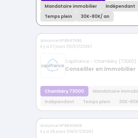
Mandataire immobilier
Indépendant
Temps plein
30K
-
80K
/ an
Annonce N°8647696
il y a 27 jours (10/07/2026)
Capifrance - Chambéry (73000)
Conseiller en immobilier
Chambéry 73000
Mandataire immobil
Indépendant
Temps plein
30K
-
80
Annonce N°8840658
il y a 28 jours (09/07/2026)