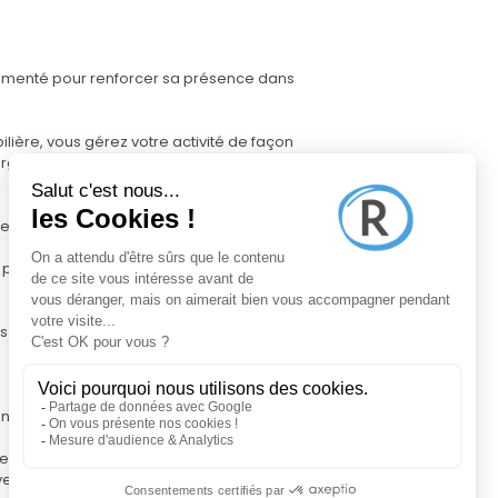
rimenté pour renforcer sa présence dans
lière, vous gérez votre activité de façon
rganisé.
es dans votre zone d'intervention
photos, diffusion sur divers portails en
s jusqu'à la signature de l'acte
e Pro, pour gérer votre activité, évaluer
ées fines du marché afin d'assurer vos
 vendeurs