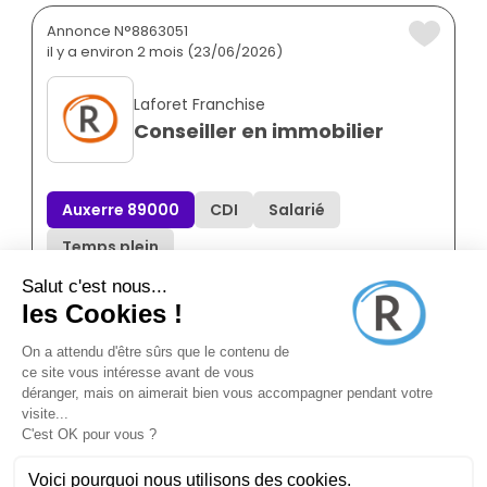
Annonce N°8863051
il y a environ 2 mois (23/06/2026)
Laforet Franchise
Conseiller en immobilier
Auxerre 89000
CDI
Salarié
Temps plein
Annonce N°8874369
il y a 9 mois (11/11/2025)
Maxihome
Conseiller en immobilier