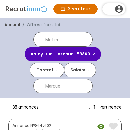
Recruteur
Offres d'emploi
Accueil
Bruay-sur-l-escaut - 59860
Contrat
Salaire
Pertinence
35 annonces
Annonce N°8647602