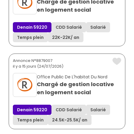
Chargé de gestion locative
en logement social
Denain 59220
CDD Salarié
Salarié
Temps plein
22K
-
22K
/ an
Annonce N°8879007
il y a 15 jours (24/07/2026)
Office Public De L'habitat Du Nord
Chargé de gestion locative
en logement social
Denain 59220
CDD Salarié
Salarié
Temps plein
24.5K
-
25.5K
/ an