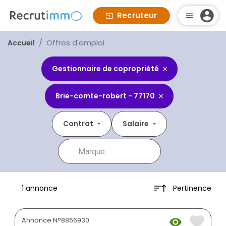
Recruteur
Offres d'emploi
Accueil
Gestionnaire de copropriété
Brie-comte-robert - 77170
Contrat
Salaire
Pertinence
1 annonce
Annonce N°8866930