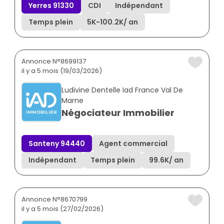
Yerres 91330
CDI
Indépendant
Temps plein
5K
-
100.2K
/ an
Annonce N°8699137
il y a 5 mois (19/03/2026)
Ludivine Dentelle Iad France Val De
Marne
Négociateur Immobilier
Santeny 94440
Agent commercial
Indépendant
Temps plein
99.6K
/ an
Annonce N°8670799
il y a 5 mois (27/02/2026)