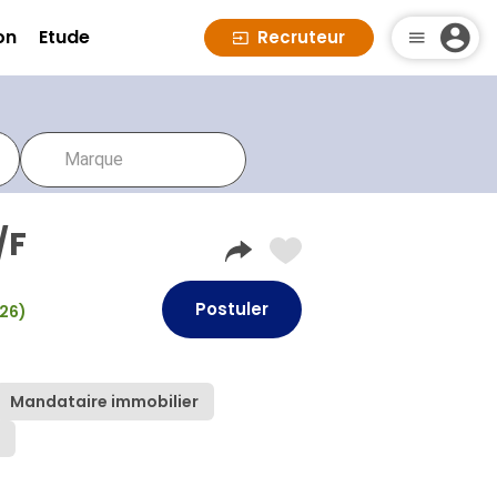
on
Etude
Recruteur
/F
Postuler
026)
Mandataire immobilier