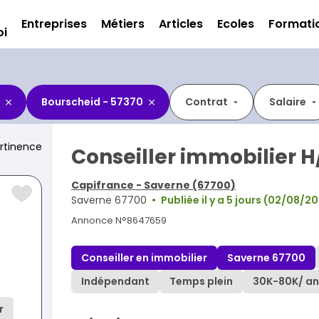
Entreprises
Métiers
Articles
Ecoles
Formati
oi
Bourscheid - 57370
Contrat
Salaire
rtinence
Conseiller immobilier H
Capifrance - Saverne (67700)
Saverne 67700
Publiée il y a 5 jours (02/08/2
Annonce N°8647659
Conseiller en immobilier
Saverne 67700
Indépendant
Temps plein
30K
-
80K
/ an
r