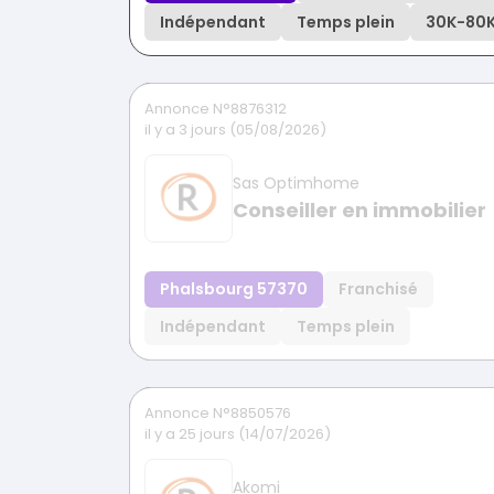
Indépendant
Temps plein
30K
-
80
Annonce N°8876312
il y a 3 jours (05/08/2026)
Sas Optimhome
Conseiller en immobilier
Phalsbourg 57370
Franchisé
Indépendant
Temps plein
Annonce N°8850576
il y a 25 jours (14/07/2026)
Akomi