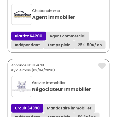
Chabaneimmo
Agent immobilier
Biarritz 64200
Agent commercial
Indépendant
Temps plein
25K
-
50K
/ an
Annonce N°8159718
il y a 4 mois (09/04/2026)
Gravier Immobilier
Négociateur Immobilier
Urcuit 64990
Mandataire immobilier
Indépendant
Temps plein
59.6K
/ an