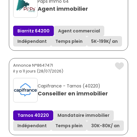
Paps Immo 64
Agent immobilier
Biarritz 64200
Agent commercial
Indépendant
Temps plein
5K
-
199K
/ an
Annonce N°8647471
il y a 11 jours (28/07/2026)
Capifrance - Tarnos (40220)
Conseiller en immobilier
Tarnos 40220
Mandataire immobilier
Indépendant
Temps plein
30K
-
80K
/ an