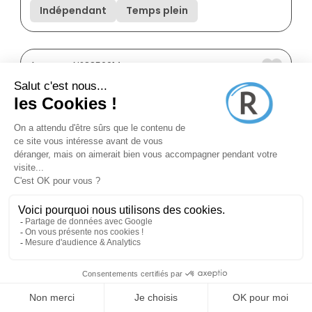
Indépendant
Temps plein
Annonce N°8856014
il y a 21 jours (17/07/2026)
New Immo Group
Conseiller en immobilier
Morsang-sur-orge 91390
Franchisé
Indépendant
Temps plein
Annonce N°8873197
il y a 29 jours (09/07/2026)
New Immo Group