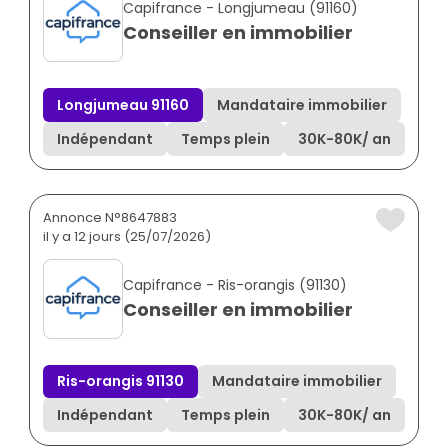
Capifrance - Longjumeau (91160)
Conseiller en immobilier
Longjumeau 91160
Mandataire immobilier
Indépendant
Temps plein
30K
-
80K
/ an
Annonce N°8647883
il y a 12 jours (25/07/2026)
Capifrance - Ris-orangis (91130)
Conseiller en immobilier
Ris-orangis 91130
Mandataire immobilier
Indépendant
Temps plein
30K
-
80K
/ an