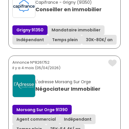
Capifrance - Grigny (91350)
Conseiller en immobilier
Grigny 91350
Mandataire immobilier
Indépendant
Temps plein
30K
-
80K
/ an
Annonce N°8261752
il y a 4 mois (05/04/2026)
L'adresse Morsang Sur Orge
Négociateur Immobilier
Morsang Sur Orge 91390
Agent commercial
Indépendant
Temps plein
25K
-
54.4K
/ an