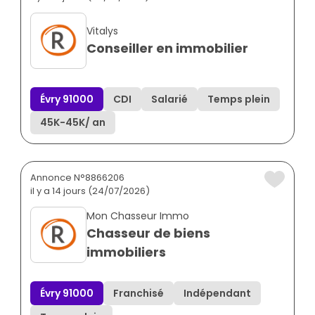
Vitalys
Conseiller en immobilier
Évry 91000
CDI
Salarié
Temps plein
45K
-
45K
/ an
Annonce N°8866206
il y a 14 jours (24/07/2026)
Mon Chasseur Immo
Chasseur de biens
immobiliers
Évry 91000
Franchisé
Indépendant