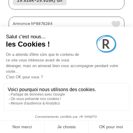
29.928K
-
29.928K
/ an
Annonce N°8878284
il y a 7 jours (01/08/2026)
Forums Talents Handicap
Responsable de gestion
locative logement social
Créteil 94000
CDI
Salarié
Temps plein
Annonce N°8877057
il y a 8 jours (31/07/2026)
Talents Groupe
Gestionnaire de copropriété