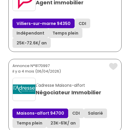
Agent immobilier
Villiers-sur-marne 94350
CDI
Indépendant
Temps plein
25K
-
72.6K
/ an
Annonce N°8170997
il y a 4 mois (06/04/2026)
L'adresse Maisons-alfort
Négociateur Immobilier
Maisons-alfort 94700
CDI
Salarié
Temps plein
23K
-
61K
/ an