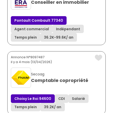
Conseiller en immobilier
Pontault Combault 77340
Agent commercial
Indépendant
Temps plein
36.2K
-
99.6K
/ an
Annonce N°8097487
il y a 4 mois (13/04/2026)
Secoag
Comptable copropriété
Choisy Le Roi 94600
CDI
Salarié
Temps plein
39.2K
/ an