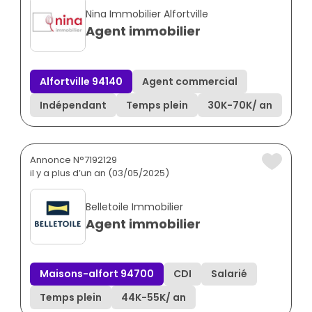
Nina Immobilier Alfortville
Agent immobilier
Alfortville 94140
Agent commercial
Indépendant
Temps plein
30K
-
70K
/ an
Annonce N°7192129
il y a plus d’un an (03/05/2025)
Belletoile Immobilier
Agent immobilier
Maisons-alfort 94700
CDI
Salarié
Temps plein
44K
-
55K
/ an