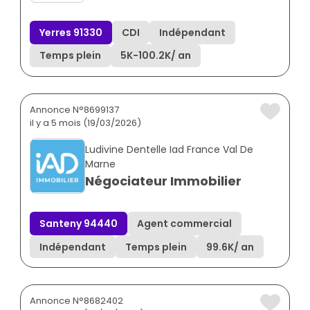
Yerres 91330
CDI
Indépendant
Temps plein
5K
-
100.2K
/ an
Annonce N°8699137
il y a 5 mois (19/03/2026)
Ludivine Dentelle Iad France Val De
Marne
Négociateur Immobilier
Santeny 94440
Agent commercial
Indépendant
Temps plein
99.6K
/ an
Annonce N°8682402