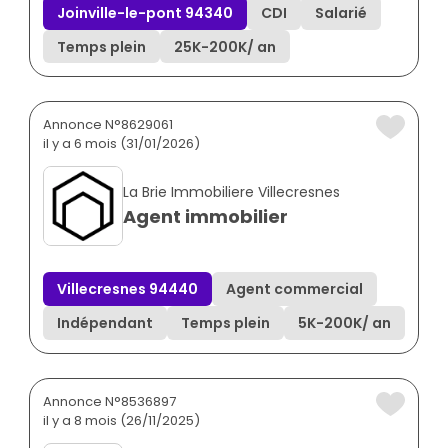
Joinville-le-pont 94340
CDI
Salarié
Temps plein
25K
-
200K
/ an
Annonce N°8629061
il y a 6 mois (31/01/2026)
La Brie Immobiliere Villecresnes
Agent immobilier
Villecresnes 94440
Agent commercial
Indépendant
Temps plein
5K
-
200K
/ an
Annonce N°8536897
il y a 8 mois (26/11/2025)