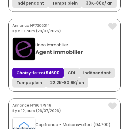
Indépendant
Temps plein
30K
-
80K
/ an
Annonce N°7306014
il y a 10 jours (28/07/2026)
Lineo Immobilier
Agent immobilier
Choisy-le-roi 94600
CDI
Indépendant
Temps plein
22.2K
-
80.6K
/ an
Annonce N°8647948
il y a 12 jours (26/07/2026)
Capifrance - Maisons-alfort (94700)