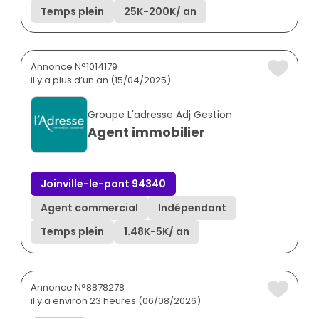
Temps plein
25K
-
200K
/ an
Annonce N°1014179
il y a plus d’un an (15/04/2025)
Groupe L'adresse Adj Gestion
Agent immobilier
Joinville-le-pont 94340
Agent commercial
Indépendant
Temps plein
1.48K
-
5K
/ an
Annonce N°8878278
il y a environ 23 heures (06/08/2026)