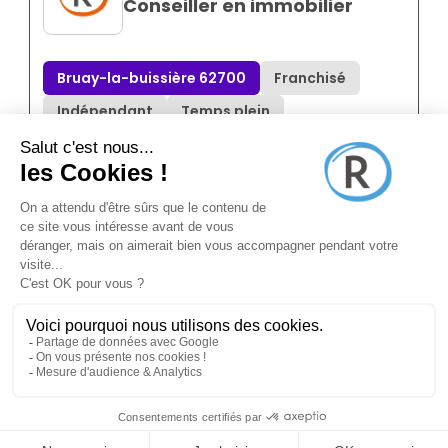
Conseiller en immobilier
Bruay-la-buissière 62700
Franchisé
Indépendant
Temps plein
Annonce N°8872824
il y a 2 mois (06/06/2026)
Megagence
Conseiller en immobilier
Béthune 62400
CDI
Salarié
Temps plein