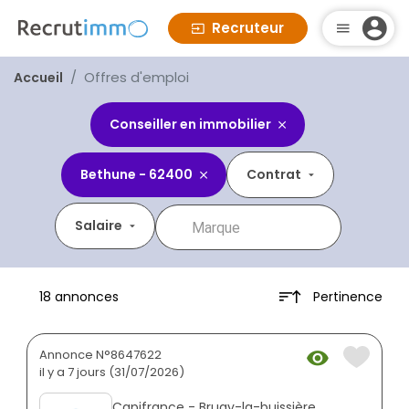
Recruteur
Offres d'emploi
Accueil
Conseiller en immobilier
Bethune - 62400
Contrat
Salaire
Pertinence
18 annonces
Annonce N°8647622
il y a 7 jours (31/07/2026)
Capifrance - Bruay-la-buissière