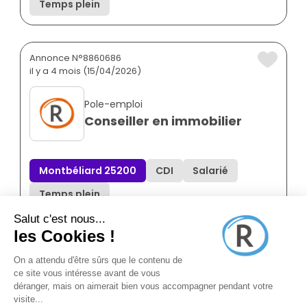
Temps plein
Annonce N°8860686
il y a 4 mois (15/04/2026)
Pole-emploi
Conseiller en immobilier
Montbéliard 25200
CDI
Salarié
Temps plein
Annonce N°8874004
il y a 9 mois (11/11/2025)
Maxihome