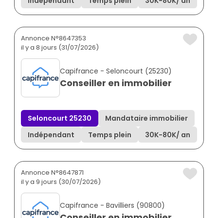
Indépendant
Temps plein
30K
-
80K
/ an
Annonce N°8647353
il y a 8 jours (31/07/2026)
Capifrance - Seloncourt (25230)
Conseiller en immobilier
Seloncourt 25230
Mandataire immobilier
Indépendant
Temps plein
30K
-
80K
/ an
Annonce N°8647871
il y a 9 jours (30/07/2026)
Capifrance - Bavilliers (90800)
Conseiller en immobilier