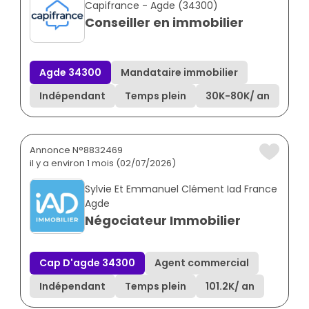
Capifrance - Agde (34300)
Conseiller en immobilier
Agde 34300
Mandataire immobilier
Indépendant
Temps plein
30K
-
80K
/ an
Annonce N°8832469
il y a environ 1 mois (02/07/2026)
Sylvie Et Emmanuel Clément Iad France
Agde
Négociateur Immobilier
Cap D'agde 34300
Agent commercial
Indépendant
Temps plein
101.2K
/ an