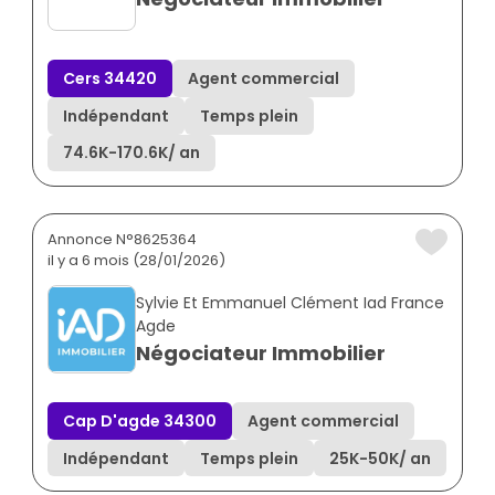
Cers 34420
Agent commercial
Indépendant
Temps plein
74.6K
-
170.6K
/ an
Annonce N°8625364
il y a 6 mois (28/01/2026)
Sylvie Et Emmanuel Clément Iad France
Agde
Négociateur Immobilier
Cap D'agde 34300
Agent commercial
Indépendant
Temps plein
25K
-
50K
/ an