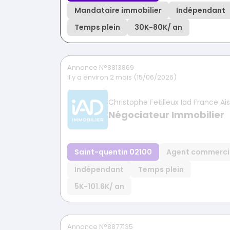
Mandataire immobilier
Indépendant
Temps plein
30K
-
80K
/ an
Annonce N°8813869
il y a environ 2 mois (15/06/2026)
Christophe Fetilleux Iad France Ai
Négociateur Immobilier
Saint-quentin 02100
Agent commerci
Indépendant
Temps plein
5K
-
101.6K
/ an
Annonce N°8877135