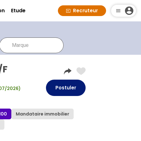
on
Etude
Recruteur
/F
Postuler
0/07/2026)
100
Mandataire immobilier