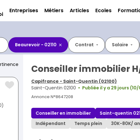
Entreprises
Métiers
Articles
Ecoles
Formati
oi
Beaurevoir - 02110
Contrat
Salaire
rtinence
Conseiller immobilier H
Capifrance - Saint-Quentin (02100)
Saint-Quentin 02100
Publiée il y a 29 jours (1
Annonce N°8647208
0)
Conseiller en immobilier
Saint-quentin 02
Indépendant
Temps plein
30K
-
80K
/ an