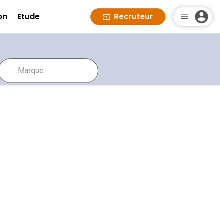
on
Etude
Recruteur