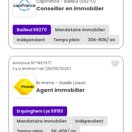
Capifrance - Bailleul (59270)
Conseiller en immobilier
Bailleul 59270
Mandataire immobilier
Indépendant
Temps plein
30K
-
80K
/ an
Annonce N°7407377
il y a environ 1 an (26/05/2025)
Ilo Immo - Gaelle Loison
Agent immobilier
Erquinghem Lys 59193
Mandataire immobilier
Indépendant
Temps plein
5K
-
40K
/ an