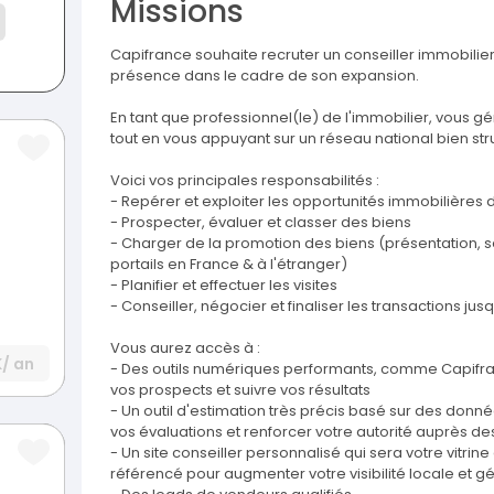
Missions
Capifrance souhaite recruter un conseiller immobilie
présence dans le cadre de son expansion.
En tant que professionnel(le) de l'immobilier, vous 
tout en vous appuyant sur un réseau national bien str
Voici vos principales responsabilités :
- Repérer et exploiter les opportunités immobilières 
- Prospecter, évaluer et classer des biens
- Charger de la promotion des biens (présentation, s
portails en France & à l'étranger)
- Planifier et effectuer les visites
- Conseiller, négocier et finaliser les transactions jus
Vous aurez accès à :
K
/ an
- Des outils numériques performants, comme Capifranc
vos prospects et suivre vos résultats
- Un outil d'estimation très précis basé sur des don
vos évaluations et renforcer votre autorité auprès d
- Un site conseiller personnalisé qui sera votre vitrin
référencé pour augmenter votre visibilité locale et 