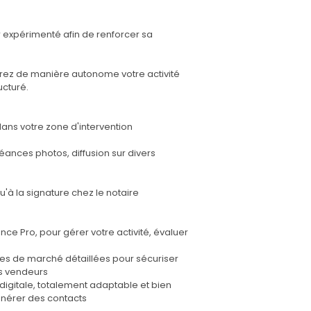
r expérimenté afin de renforcer sa
gérez de manière autonome votre activité
ucturé.
dans votre zone d'intervention
éances photos, diffusion sur divers
qu'à la signature chez le notaire
e Pro, pour gérer votre activité, évaluer
nées de marché détaillées pour sécuriser
es vendeurs
e digitale, totalement adaptable et bien
générer des contacts