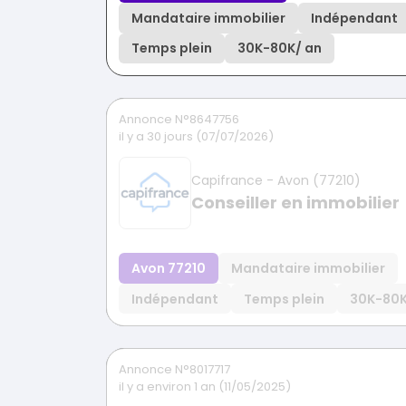
Mandataire immobilier
Indépendant
Temps plein
30K
-
80K
/ an
Annonce N°8647756
il y a 30 jours (07/07/2026)
Capifrance - Avon (77210)
Conseiller en immobilier
Avon 77210
Mandataire immobilier
Indépendant
Temps plein
30K
-
80
Annonce N°8017717
il y a environ 1 an (11/05/2025)