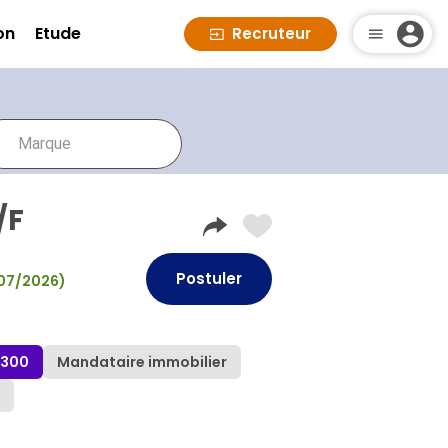
on
Etude
Recruteur
/F
Postuler
0/07/2026)
7300
Mandataire immobilier