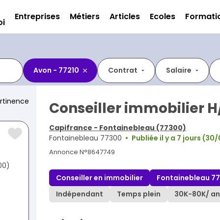
Entreprises
Métiers
Articles
Ecoles
Formati
oi
Avon - 77210
Contrat
Salaire
rtinence
Conseiller immobilier H
Capifrance - Fontainebleau (77300)
Fontainebleau 77300
Publiée il y a 7 jours (3
Annonce N°8647749
00)
Conseiller en immobilier
Fontainebleau 7
Indépendant
Temps plein
30K
-
80K
/ an