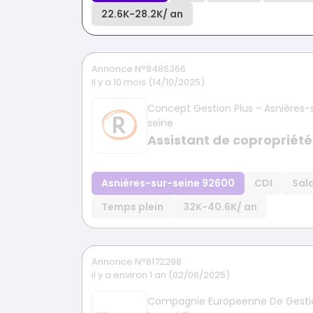
22.6K
-
28.2K
/ an
Annonce N°8486366
il y a 10 mois (14/10/2025)
Concept Gestion Plus - Asnières-
seine
Assistant de copropriété
Asnières-sur-seine 92600
CDI
Sala
Temps plein
32K
-
40.6K
/ an
Annonce N°8172298
il y a environ 1 an (02/06/2025)
Compagnie Europeenne De Gesti