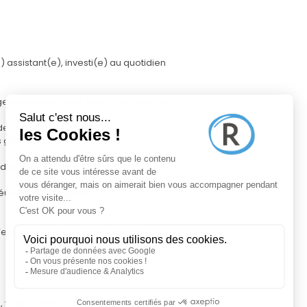
assistant(e), investi(e) au quotidien
gestionnaires, vous êtes en charge de :
des mails
s générales
 dépannages, etc.
réunions de chantier
 l’ensemble des parties prenantes
 vous justifiez d'une expérience réussie