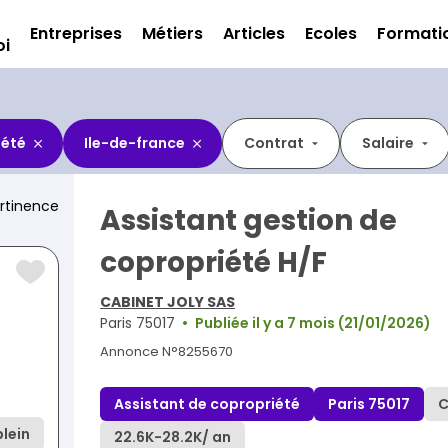
Entreprises
Métiers
Articles
Ecoles
Formati
oi
iété
Ile-de-france
Contrat
Salaire
rtinence
Assistant gestion de
copropriété H/F
CABINET JOLY SAS
Paris 75017
Publiée il y a 7 mois (21/01/2026)
Annonce N°8255670
Assistant de copropriété
Paris 75017
C
lein
22.6K
-
28.2K
/ an