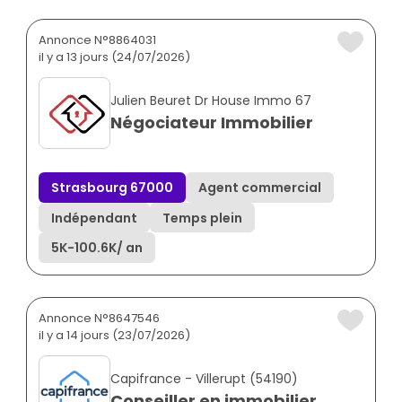
Annonce N°8864031
il y a 13 jours (24/07/2026)
Julien Beuret Dr House Immo 67
Négociateur Immobilier
Strasbourg 67000
Agent commercial
Indépendant
Temps plein
5K
-
100.6K
/ an
Annonce N°8647546
il y a 14 jours (23/07/2026)
Capifrance - Villerupt (54190)
Conseiller en immobilier