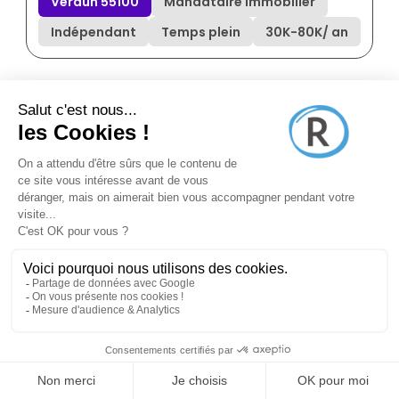
Verdun 55100
Mandataire immobilier
Indépendant
Temps plein
30K
-
80K
/ an
Annonce N°8647541
il y a 22 jours (15/07/2026)
Capifrance - Longwy (54400)
Conseiller en immobilier
Longwy 54400
Mandataire immobilier
Indépendant
Temps plein
30K
-
80K
/ an
Annonce N°8647650
il y a 23 jours (14/07/2026)