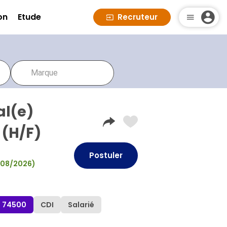
on
Etude
Recruteur
al(e)
 (H/F)
Postuler
01/08/2026)
s 74500
CDI
Salarié