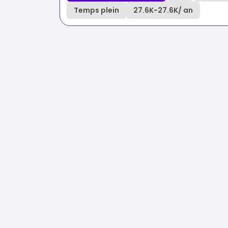
Temps plein
27.6K
-
27.6K
/ an