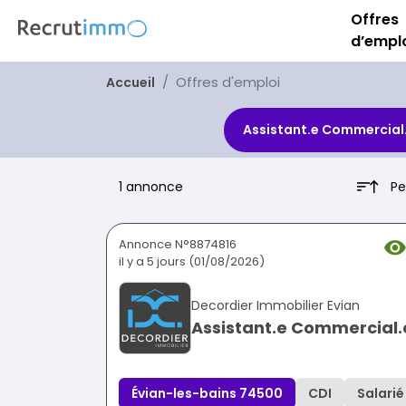
Offres
d’empl
Offres d'emploi
Accueil
Assistant.e Commercial
Pe
1 annonce
Annonce N°8874816
il y a 5 jours (01/08/2026)
Decordier Immobilier Evian
Assistant.e Commercial.
Évian-les-bains 74500
CDI
Salarié