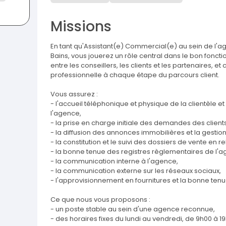
Missions
En tant qu'Assistant(e) Commercial(e) au sein de l'
Bains, vous jouerez un rôle central dans le bon foncti
entre les conseillers, les clients et les partenaires, et
professionnelle à chaque étape du parcours client.
Vous assurez :
- l'accueil téléphonique et physique de la clientèle et
l'agence,
- la prise en charge initiale des demandes des clients
- la diffusion des annonces immobilières et la gestion 
- la constitution et le suivi des dossiers de vente en re
- la bonne tenue des registres règlementaires de l'a
- la communication interne à l'agence,
- la communication externe sur les réseaux sociaux,
- l'approvisionnement en fournitures et la bonne ten
Ce que nous vous proposons :
- un poste stable au sein d'une agence reconnue,
- des horaires fixes du lundi au vendredi, de 9h00 à