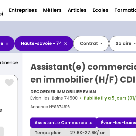
Entreprises
Métiers
Articles
Ecoles
Formati
oi
.e
Haute-savoie - 74
Contrat
Salaire
rtinence
Assistant(e) commerci
en immobilier (H/F) CDI
DECORDIER IMMOBILIER EVIAN
Évian-les-Bains 74500
Publiée il y a 5 jours (
Annonce N°8874816
e
Assistant.e Commercial.e
Évian-les-bain
Temps plein
27.6K
-
27.6K
/ an