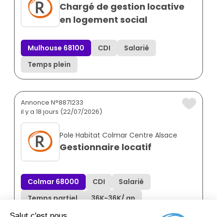
Chargé de gestion locative
en logement social
Mulhouse 68100
CDI
Salarié
Temps plein
Annonce N°8871233
il y a 18 jours (22/07/2026)
Pole Habitat Colmar Centre Alsace
Gestionnaire locatif
Colmar 68000
CDI
Salarié
Temps partiel
36K
-
36K
/ an