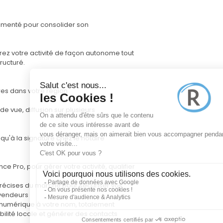
rimenté pour consolider son
érez votre activité de façon autonome tout
ructuré.
es dans votre région
de vue, diffusion sur plusieurs
squ'à la signature chez le notaire
e Pro, pour gérer votre activité, qualifier
précises du marché pour sécuriser vos
 vendeurs
ne numérique à votre nom, totalement
bilité locale et générer des contacts