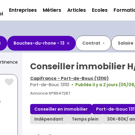
Entreprises
Métiers
Articles
Ecoles
Formati
oi
Bouches-du-rhone - 13
Contrat
Salaire
rtinence
Conseiller immobilier H
Capifrance - Port-de-Bouc (13110)
Port-de-Bouc 13110
Publiée il y a 2 jours (05/0
Annonce N°8647287
)
Conseiller en immobilier
Port-de-bouc 131
Indépendant
Temps plein
30K
-
80K
/ an