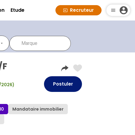
on
Etude
Recruteur
/F
Postuler
8/2026)
10
Mandataire immobilier