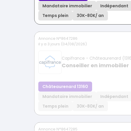
Mandataire immobilier
Indépendant
Temps plein
30K
-
80K
/ an
Annonce N°8647286
il y a 3 jours (04/08/2026)
Capifrance - Châteaurenard (131
Conseiller en immobilier
Châteaurenard 13160
Mandataire immobilier
Indépendant
Temps plein
30K
-
80K
/ an
Annonce N°8647285