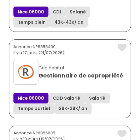
Nice 06000
CDI
Salarié
Temps plein
43K
-
43K
/ an
Annonce N°8858430
il y a 17 jours (21/07/2026)
Cdc Habitat
Gestionnaire de copropriété
Nice 06000
CDD Salarié
Salarié
Temps partiel
29K
-
29K
/ an
Annonce N°8856885
il y a 19 jours (19/07/2026)