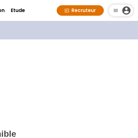
on
Etude
Recruteur
ible