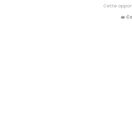
Cette opport
💼
Co