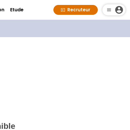
on
Etude
Recruteur
ible