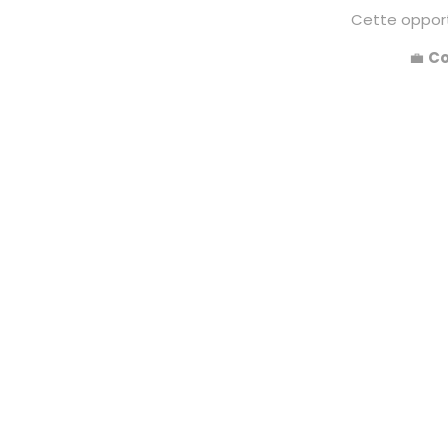
Cette opport
💼
Co