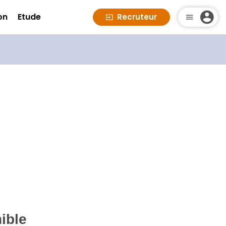
on
Etude
Recruteur
ible