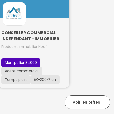
CONSEILLER COMMERCIAL
INDEPENDANT - IMMOBILIER
NEUF
Prodeom Immobilier Neuf
Montpellier 34000
Agent commercial
Temps plein
5K
-
200K
/ an
Voir les offres