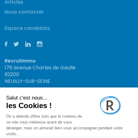
Articles
Nous contacter
Espace candidats
Recrutimmo
176 avenue Charles de Gaulle
92200
NEUILLY-SUR-SEINE
Recrutimmo
34 rue St Jacques
13006
MARSEILLE
Recrutimmo : Site n°1 en offres d'emploi et