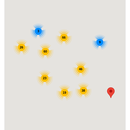
3
66
9
26
60
46
23
38
19