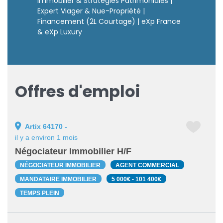
Immobilier & Stratégies Patrimoniales |
Expert Viager & Nue-Propriété |
Financement (2L Courtage) | eXp France
& eXp Luxury
Offres d'emploi
Artix 64170 -
il y a environ 1 mois
Négociateur Immobilier H/F
NÉGOCIATEUR IMMOBILIER
AGENT COMMERCIAL
MANDATAIRE IMMOBILIER
5 000€ - 101 400€
TEMPS PLEIN