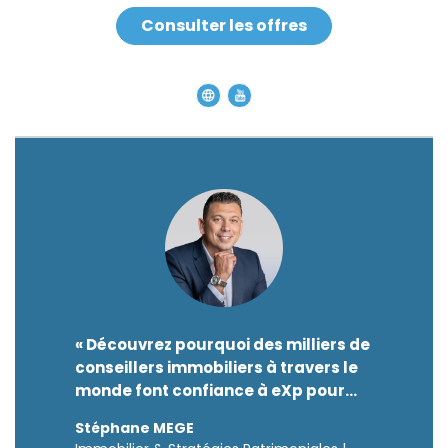
- Sécuriser juridiquement les transactions.
- Respecter les obligations réglementaires.
Consulter les offres
- Accompagner vendeurs et acquéreurs avec
rigueur.
- Assurer une traçabilité complète des dossiers.
Dans un marché de plus en plus réglementé, le
professionnalisme, la formation continue et les
procédures internes ne sont plus une option. Ils
constituent une véritable garantie pour nos
clients.
C'est aussi l'une des raisons pour lesquelles j'ai
choisi de développer mon activité au sein du
réseau international eXp Realty.
« Découvrez pourquoi des milliers de
conseillers immobiliers à travers le
monde font confiance à eXp pour
accompagner au mieux leurs clients
Stéphane MEGE
»