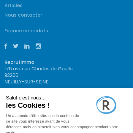
Articles
Nous contacter
Espace candidats
Recrutimmo
176 avenue Charles de Gaulle
92200
NEUILLY-SUR-SEINE
Recrutimmo
34 rue St Jacques
13006
MARSEILLE
Recrutimmo : Site n°1 en offres d'emploi et