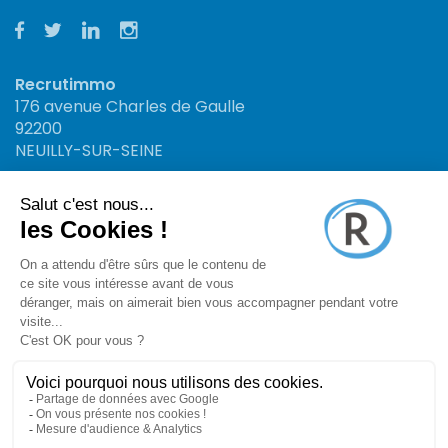
Recrutimmo
176 avenue Charles de Gaulle
92200
NEUILLY-SUR-SEINE
Recrutimmo
34 rue St Jacques
13006
MARSEILLE
Recrutimmo : Site n°1 en offres d'emploi et
recrutement immobilier
Mentions légales
CGU
Politique de confidentialité