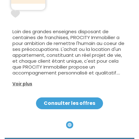
Loin des grandes enseignes disposant de
centaines de franchises, PROCITY Immobilier a
pour ambition de remettre l'humain au coeur de
ses préoccupations. L'achat ou la location d'un
appartement, constituant un réel projet de vie,
et chaque client étant unique, c'est pour cela
que PROCITY Immobilier propose un
accompagnement personnalisé et qualitatif.
Dans le cadre de notre développement PROCITY
Voir plus
IMMOBILIER recrute des Négociateurs immobilie
(H/F).
Consulter les offres